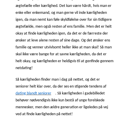
ægtefælle eller kærlighed. Det kan være hårdt, hvis man er
enke eller enkemand, og man gerne vil inde kærligheden
igen, da man nemt kan føle skyldfølelse over for sin tidligere
ægtefælde, men også resten af ens familie. Men det er helt
okay at finde kærligheden igen, da det er de færreste der
ønsker at leve alene resten af sine dage. Og det ønsker ens
familie og venner utvivlsomt heller ikke at man skal! Så man
skal ikke være bange for at savne kærligheden, da det er
helt okay, og kærligheden er heldigvis til at genfinde gennem
netdating!
Så kærligheden finder man i dag på nettet, og det er
seniorer helt klar over, da der ses en stigende tendens af
dating blandt seniorer
. Så kærligheden i gadebilledet
behøver nødvendigvis ikke kun bestå af unge forelskede
mennesker, men den ældre generation er ligeledes på vej
ved at finde kærligheden på nettet!