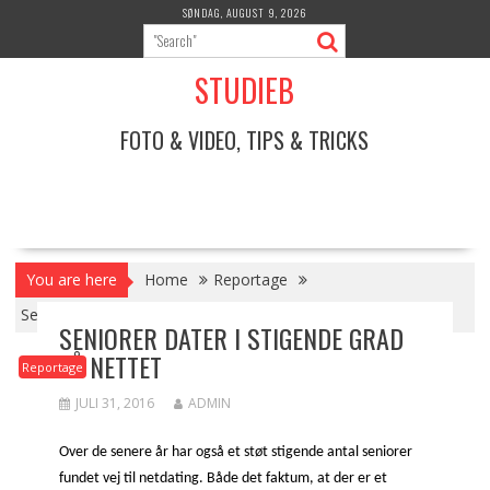
Skip
SØNDAG, AUGUST 9, 2026
to
content
STUDIEB
FOTO & VIDEO, TIPS & TRICKS
You are here
Home
Reportage
Seniorer dater i stigende grad på nettet
SENIORER DATER I STIGENDE GRAD
PÅ NETTET
Reportage
JULI 31, 2016
ADMIN
Over de senere år har også et støt stigende antal seniorer
fundet vej til netdating. Både det faktum, at der er et