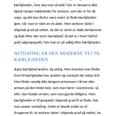
kærligheden, hvor skal man så lede? Der er desværre ikke
ligeså mange mødesteder for seniorer, som der er for de
unge, og det kan derfor være svært at finde kærligheden
igen, når man er nået en vis alder. Men seniorer dater i
stigende grad på nettet, da det er nemt at sidde derhjemme
og lede efter den store kærlighed! Så det er i hvert fald et
godt udgangspunkt, hvis man er på udkig efter kærligheden.
NETDATING ER DEN MODERNE VEJ TIL
KÆRLIGHEDEN
Ægte kærlighed ændrer sig aldrig. Men hvordan man finder
frem til kærligheden har ændret sig markant det sidste årti.
Man finder nemlig ikke længere prinsessen i tårnet eller
prinsen på den hvide hest, som man hører i eventyrene, så
ofte i den fysiske verden, som man gjorde tidligere. Men
kærligheden er til gengæld i stigende grad til at finde, hvis
man prøver netdating. Dette er blandt andet en af
årsagerne til, at seniorer dater i stigende grad på nettet, da