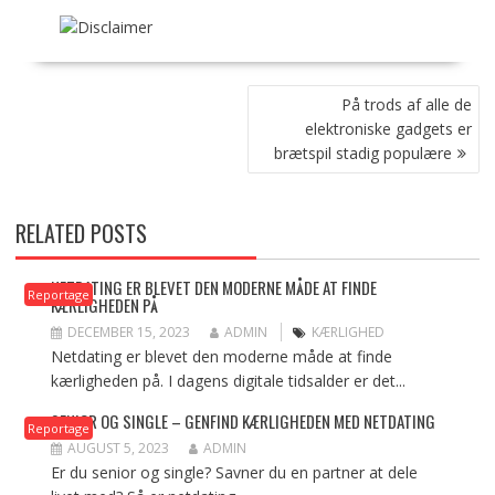
INDLÆGSNAVIGATION
På trods af alle de
elektroniske gadgets er
brætspil stadig populære
RELATED POSTS
NETDATING ER BLEVET DEN MODERNE MÅDE AT FINDE
Reportage
KÆRLIGHEDEN PÅ
DECEMBER 15, 2023
ADMIN
KÆRLIGHED
Netdating er blevet den moderne måde at finde
kærligheden på. I dagens digitale tidsalder er det...
SENIOR OG SINGLE – GENFIND KÆRLIGHEDEN MED NETDATING
Reportage
AUGUST 5, 2023
ADMIN
Er du senior og single? Savner du en partner at dele